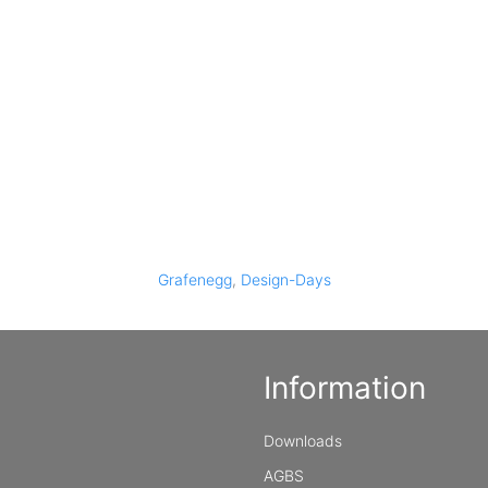
Grafenegg
,
Design-Days
Information
Downloads
AGBS