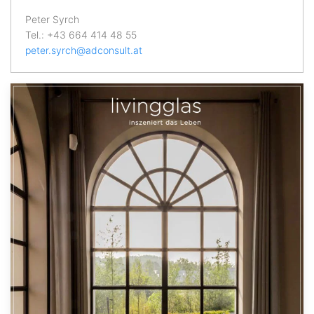
Peter Syrch
Tel.: +43 664 414 48 55
peter.syrch@adconsult.at